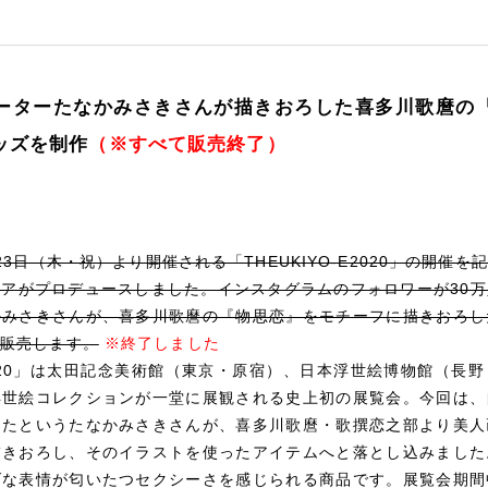
ーターたなかみさきさんが描きおろした喜多川歌麿の
ッズを制作
（※すべて販売終了）
3日（木・祝）より開催される「THEUKIYO-E2020」の開催
アがプロデュースしました。インスタグラムのフォロワーが30
かみさきさんが、喜多川歌麿の『物思恋』をモチーフに描きおろし
て販売します。
※終了しました
-E2020」は太田記念美術館（東京・原宿）、日本浮世絵博物館（長
浮世絵コレクションが一堂に展観される史上初の展覧会。今回は、
けたというたなかみさきさんが、喜多川歌麿・歌撰恋之部より美人
描きおろし、そのイラストを使ったアイテムへと落とし込みました
げな表情が匂いたつセクシーさを感じられる商品です。展覧会期間