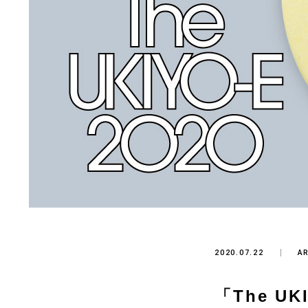
2020.07.22
A
「The U