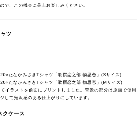
すので、この機会に是非お楽しみください。
シャツ
E 2020×たなかみさきTシャツ「歌撰恋之部 物思恋」(Sサイズ)
E 2020×たなかみさきTシャツ「歌撰恋之部 物思恋」(Mサイズ)
にてイラストを前面にプリントしました。背景の部分は原画で使用
ージして光沢感のある仕上がりにしています。
スクケース