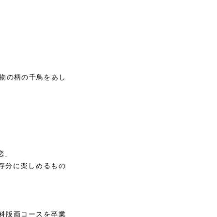
物の柄の千鳥をあし
恋」
存分に楽しめるもの
学科版画コースを卒業