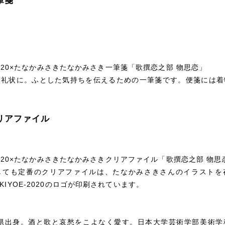
筆箋
-E 2020×たなかみさきたなかみさき一筆箋「歌撰恋之部 物思恋」
お礼状に。ふとした気持ちを伝えるための一筆箋です。便箋には着
リアファイル
-E 2020×たなかみさきたなかみさきクリアファイル「歌撰恋之部 物思
しても定番のクリアファイルは、たなかみさきさんのイラストを
UKIYOE-2020のロゴが印刷されています。
玉県出身。酒と歌と哀愁をこよなく愛す。日本大学芸術学部美術