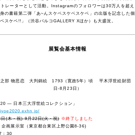
トレーターとして活動。Instagramのフォロワーは30万人を超
身の書籍第二弾「あ~んスケベスケベスケベ」の出版を記念した
スケベ!!」（渋谷パルコGALLERY Xほか）も大盛況。
展覧会基本情報
之部 物思恋 大判錦絵 1793（寛政5年）頃 平木浮世絵財団 
日-8月23日）
E 2020 ― 日本三大浮世絵コレクション」
kiyoe2020.exhn.jp/
3日(木・祝)-9月22日(火・祝)
※終了しました
館
企画展示室（東京都台東区上野公園8-36)
7：30