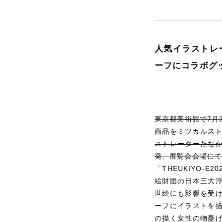
人気イラストレ
ーフにコラボグ
東京都美術館で7月2
商品をミツカルスト
ストレーターたな
発、展覧会会場に
「THEUKIYO
絵財団の日本三大
世絵にも影響を受
ーフにイラストを
の描く女性の物憂