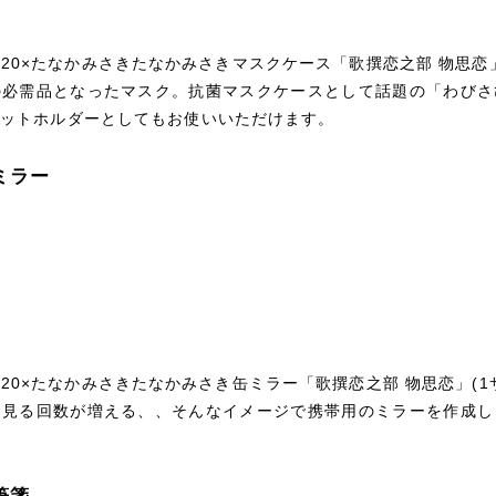
-E 2020×たなかみさきたなかみさきマスクケース「歌撰恋之部 物思恋
の必需品となったマスク。抗菌マスクケースとして話題の「わびさ
ケットホルダーとしてもお使いいただけます。
ミラー
E 2020×たなかみさきたなかみさき缶ミラー「歌撰恋之部 物思恋」(1
を見る回数が増える、、そんなイメージで携帯用のミラーを作成し