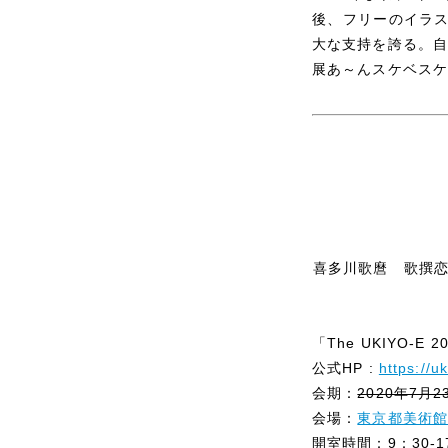
後、フリーのイラス
大な支持を誇る。自
展あ～んスケベスケベ
喜多川歌麿 歌撰恋
「The UKIYO-
公式HP :
https://u
会期：
2020年7月2
会場：
東京都美術
開室時間：9：30-1