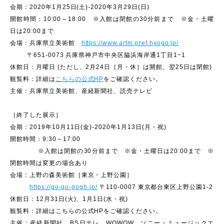
会期：2020年1月25日(土)-2020年3月29日(日)
開館時間：10:00～18:00 ※入館は閉館の30分前まで ※金・土曜
日は20:00まで
会場：兵庫県立美術館
https://www.artm.pref.hyogo.jp/
〒651-0073 兵庫県神戸市中央区脇浜海岸通1丁目1−1
休館日：月曜日 (ただし、2月24日［月・休］は開館、翌25日は閉館)
観覧料：詳細は
こちらの公式HP
をご確認ください。
主催：兵庫県立美術館、産経新聞社、読売テレビ
［終了した展示］
会期：2019年10月11日(金)-2020年1月13日(月・祝)
開館時間：9:30～17:00
※入館は閉館の30分前まで ※金・土曜日は20:00まで ※
閉館時間は変更の場合あり
会場：上野の森美術館［東京・上野公園］
https://go-go-gogh.jp/
〒110-0007 東京都台東区上野公園1-2
休館日：12月31日(火)、1月1日(水・祝)
観覧料：詳細はこちらの公式HPをご確認ください。
主催：産経新聞社、BS日テレ、WOWOW、ソニー・ミュージックエ