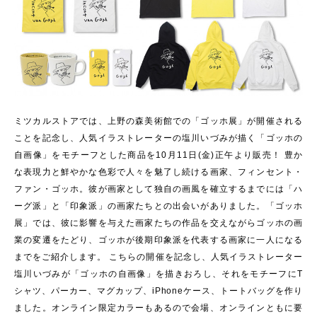
ミツカルストアでは、上野の森美術館での「ゴッホ展」が開催される
ことを記念し、人気イラストレーターの塩川いづみが描く「ゴッホの
自画像」をモチーフとした商品を10月11日(金)正午より販売！ 豊か
な表現力と鮮やかな色彩で人々を魅了し続ける画家、フィンセント・
ファン・ゴッホ。彼が画家として独自の画風を確立するまでには「ハ
ーグ派」と「印象派」の画家たちとの出会いがありました。「ゴッホ
展」では、彼に影響を与えた画家たちの作品を交えながらゴッホの画
業の変遷をたどり、ゴッホが後期印象派を代表する画家に一人になる
までをご紹介します。 こちらの開催を記念し、人気イラストレーター
塩川いづみが「ゴッホの自画像」を描きおろし、それをモチーフにT
シャツ、パーカー、マグカップ、iPhoneケース、トートバッグを作り
ました。オンライン限定カラーもあるので会場、オンラインともに要