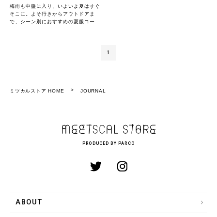
梅雨も中盤に入り、いよいよ夏はすぐ
そこに。よそ行きからアウトドアま
で、シーン別におすすめの夏服コーデ
ィネートをご紹介します◎
1
ミツカルストア HOME
JOURNAL
PRODUCED BY PARCO
ABOUT