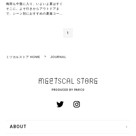
梅雨も中盤に入り、いよいよ夏はすぐ
そこに。よそ行きからアウトドアま
で、シーン別におすすめの夏服コーデ
ィネートをご紹介します◎
1
ミツカルストア HOME
JOURNAL
PRODUCED BY PARCO
ABOUT