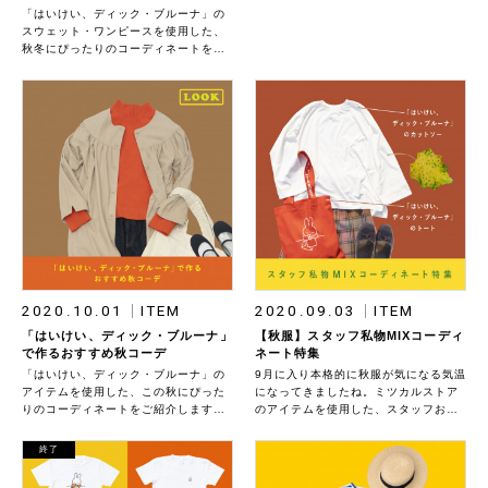
「はいけい、ディック・ブルーナ」の
スウェット・ワンピースを使用した、
秋冬にぴったりのコーディネートをご
紹介します◎
2020.10.01
ITEM
2020.09.03
ITEM
「はいけい、ディック・ブルーナ」
【秋服】スタッフ私物MIXコーディ
で作るおすすめ秋コーデ
ネート特集
「はいけい、ディック・ブルーナ」の
9月に入り本格的に秋服が気になる気温
アイテムを使用した、この秋にぴった
になってきましたね。ミツカルストア
りのコーディネートをご紹介します
のアイテムを使用した、スタッフおす
◎ 今回発売された新作を取り入れた
すめの秋服コーディネートをご紹介し
コーデもありますので、既に購入され
ます。
終了
た方も検討中の方もぜひ参考にしてみ
てくださいね。