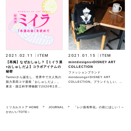
2021.02.11
ITEM
2021.01.15
ITEM
【再掲】なぜおしゅし？【ミイラ展
mintdesigns×DISNEY ART
×おしゅしだよ】コラボアイテムの
COLLECTION
秘密
ファッションブランド
Twitterから誕生し、世界中で大人気の
mintdesings×DISNEY ART
脱力系四コマ漫画「おしゅしだよ」。
COLLECTION。ブランドらしい、遊
東京・国立科学博物館で2020年2月24
び心のあるデザインアイテム。
日（月・祝）まで開催された「ミイ
ラ」展（2021年1月現在、ミイラ展は
富山、福岡での巡回を予定）と「おし
ゅしだよ」のまさかのコラボアイテム
ミツカルストア HOME
JOURNAL
「レジ袋有料化」の前にほしい！～
の裏側を公開。 ＊2019年11月に公開
かわいいTOTE～
した記事を編集・再掲しています。商
品の背景にあるストーリーを改めてお
伝えします。