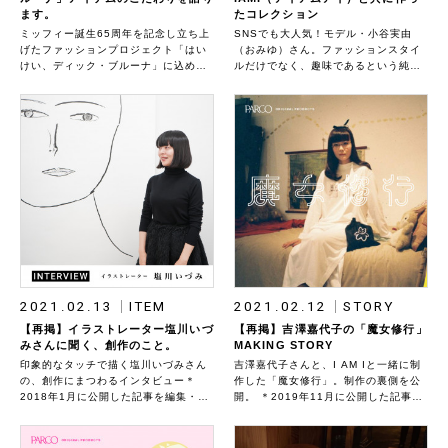
ます。
たコレクション
ミッフィー誕生65周年を記念し立ち上
SNSでも大人気！モデル・小谷実由
げたファッションプロジェクト「はい
（おみゆ）さん。ファッションスタイ
けい、ディック・ブルーナ」に込めら
ルだけでなく、趣味であるという純喫
れた思いを語ります。 「はいけい、デ
茶巡りなど、独自のライフスタイルに
ィック・ブルーナ」特集はこちら＊
も注目されています。 そんな彼女の純
2020年6月に公開した記事を編集・再
喫茶愛からくるアイデアを、ファッシ
掲しています。商品の背景にあるスト
ョンとして形にしたいと思い❝純喫茶準
ーリーを改めてお伝えします。
備室❞をミツカルストアが企画しまし
た。ユーモアたっぷりに表してくれた
のは、ファッションブランド・IAMI。
これまでに２コレクションを製作し、
たくさんの方に愛していただきまし
た。
2021.02.13
ITEM
2021.02.12
STORY
【再掲】イラストレーター塩川いづ
【再掲】吉澤嘉代子の「魔女修行」
みさんに聞く、創作のこと。
MAKING STORY
印象的なタッチで描く塩川いづみさん
吉澤嘉代子さんと、I AM Iと一緒に制
の、創作にまつわるインタビュー＊
作した「魔女修行」。制作の裏側を公
2018年1月に公開した記事を編集・再
開。 ＊2019年11月に公開した記事を
掲しています。商品の背景にあるスト
再掲しています。商品の背景にあるス
ーリーを改めてお伝えします。
トーリーを改めてお伝えします。